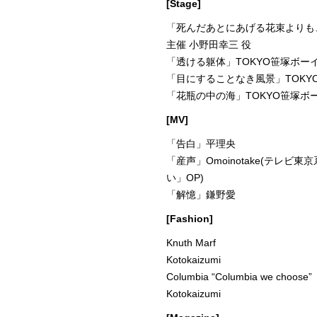
[Stage]
「死んだあとにあげる花束よりも
主催 小野田幸三 役
「透ける躯体」TOKYO笹塚ボーイ
「目にすることなき風景」TOKYO
「花瓶の中の海」TOKYO笹塚ボー
[MV]
「告白」平理央
「産声」Omoinotake(テレビ
い」OP)
「解憶」鎌野愛
[Fashion]
Knuth Marf
Kotokaizumi
Columbia “Columbia we choose”
Kotokaizumi