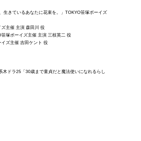
、生きているあなたに花束を。」TOKYO笹塚ボーイズ
ズ主催 主演 森田川 役
笹塚ボーイズ主催 主演 三枝英二 役
イズ主催 吉田ケント 役
東京系木ドラ25「30歳まで童貞だと魔法使いになれるらし