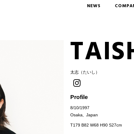
NEWS
COMPA
TAIS
太志（たいし）
Profile
8/10/1997
Osaka, Japan
T179 B82 W68 H90 S27cm