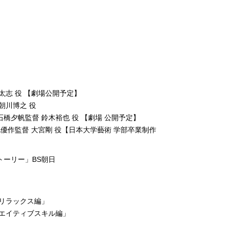
太志 役 【劇場公開予定】
 朝川博之 役
石橋夕帆監督 鈴木裕也 役 【劇場 公開予定】
池優作監督 大宮剛 役【日本大学藝術 学部卒業制作
トーリー」BS朝日
イリラックス編」
リエイティブスキル編」