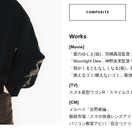
COMPOSITE
Works
[Movie]
「愛のゆくえ(仮)」宮嶋風花監督 
「Moonlight Dew」神野友実監督
「朝がくるとむなしくなる(仮)」
「燃えるゴミ/燃えないゴミ」菊
[TV]
スズキ新型ワゴンR「スマイルス
[CM]
メルペイ「吉野家編」
眼鏡市場「スマホ快適レンズア
パソコン教室アビバ「役立つク